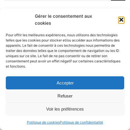
ARTICLES RÉCENTS
Gérer le consentement aux
cookies
Kareka Zitzit se lance !
Pour offrir les meilleures expériences, nous utilisons des technologies
Bonjour tout le monde !
telles que les cookies pour stocker et/ou accéder aux informations des
appareils. Le fait de consentir à ces technologies nous permettra de
traiter des données telles que le comportement de navigation ou les ID
uniques sur ce site. Le fait de ne pas consentir ou de retirer son
consentement peut avoir un effet négatif sur certaines caractéristiques
et fonctions.
Copyright © 2026 RébeccaJauneorangé
Accepter
Refuser
Voir les préférences
Politique de cookies
Politique de confidentialité